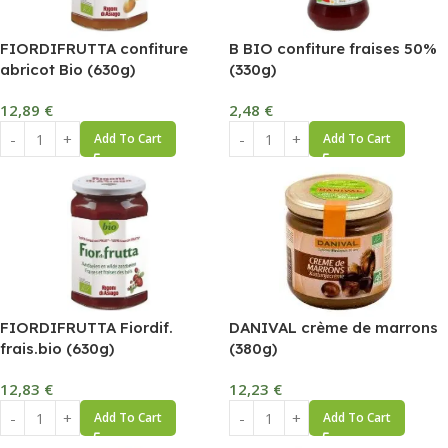
FIORDIFRUTTA confiture
B BIO confiture fraises 50%
abricot Bio (630g)
(330g)
12,89
€
2,48
€
Add To Cart
Add To Cart
FIORDIFRUTTA Fiordif.
DANIVAL crème de marrons
frais.bio (630g)
(380g)
12,83
€
12,23
€
Add To Cart
Add To Cart