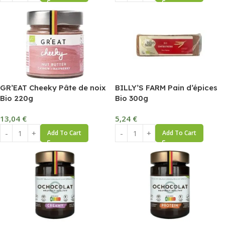
GR’EAT Cheeky Pâte de noix
BILLY’S FARM Pain d’épices
Bio 220g
Bio 300g
13,04
€
5,24
€
Add To Cart
Add To Cart