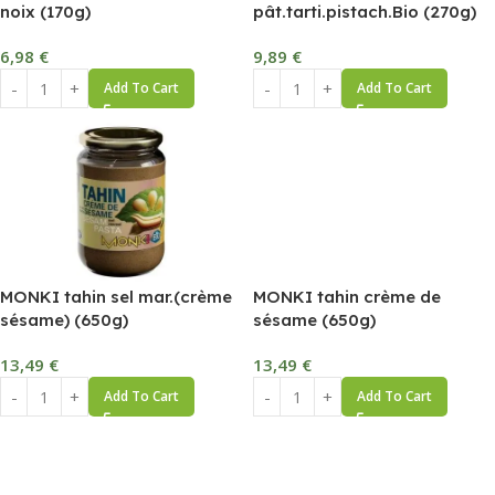
noix (170g)
pât.tarti.pistach.Bio (270g)
6,98
€
9,89
€
Add To Cart
Add To Cart
MONKI tahin sel mar.(crème
MONKI tahin crème de
sésame) (650g)
sésame (650g)
13,49
€
13,49
€
Add To Cart
Add To Cart