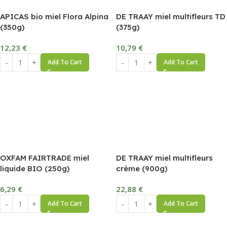
APICAS bio miel Flora Alpina
DE TRAAY miel multifleurs TD
(350g)
(375g)
12,23
€
10,79
€
Add To Cart
Add To Cart
OXFAM FAIRTRADE miel
DE TRAAY miel multifleurs
liquide BIO (250g)
crème (900g)
6,29
€
22,88
€
Add To Cart
Add To Cart