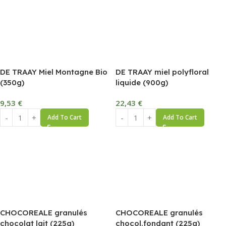
DE TRAAY Miel Montagne Bio
DE TRAAY miel polyfloral
(350g)
liquide (900g)
9,53
€
22,43
€
Add To Cart
Add To Cart
CHOCOREALE granulés
CHOCOREALE granulés
chocolat lait (225g)
chocol.fondant (225g)