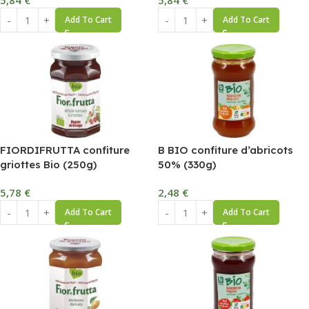
5,84
€
5,84
€
Add To Cart
Add To Cart
FIORDIFRUTTA confiture
B BIO confiture d’abricots
griottes Bio (250g)
50% (330g)
5,78
€
2,48
€
Add To Cart
Add To Cart