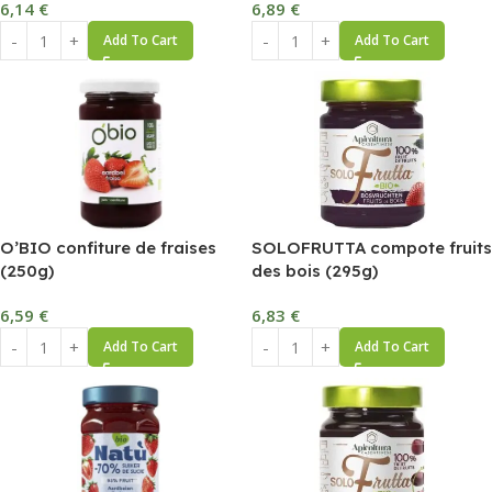
6,14
€
6,89
€
Add To Cart
Add To Cart
O’BIO confiture de fraises
SOLOFRUTTA compote fruits
(250g)
des bois (295g)
6,59
€
6,83
€
Add To Cart
Add To Cart