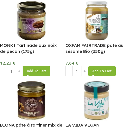
MONKI Tartinade aux noix
OXFAM FAIRTRADE pâte au
de pécan (175g)
sésame Bio (350g)
12,23
€
7,64
€
Add To Cart
Add To Cart
BIONA pâte à tartiner mix de
LA VIDA VEGAN