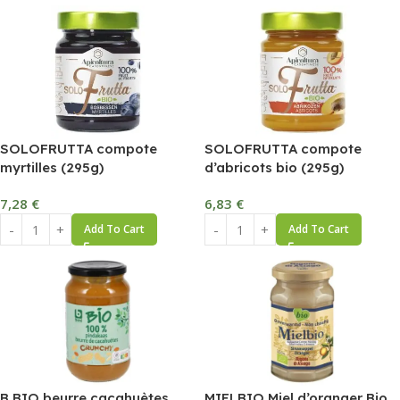
SOLOFRUTTA compote
SOLOFRUTTA compote
myrtilles (295g)
d’abricots bio (295g)
7,28
€
6,83
€
Add To Cart
Add To Cart
B BIO beurre cacahuètes
MIELBIO Miel d’oranger Bio