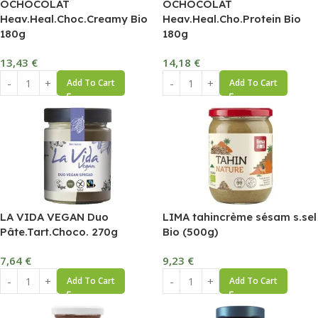
OCHOCOLAT
OCHOCOLAT
Heav.Heal.Choc.Creamy Bio
Heav.Heal.Cho.Protein Bio
180g
180g
13,43
€
14,18
€
Add To Cart
Add To Cart
LA VIDA VEGAN Duo
LIMA tahincrème sésam s.sel
Pâte.Tart.Choco. 270g
Bio (500g)
7,64
€
9,23
€
Add To Cart
Add To Cart