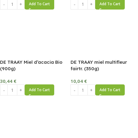
Add To Cart
Add To Cart
DE TRAAY Miel d’acacia Bio
DE TRAAY miel multifleur
(900g)
fairtr. (350g)
30,44
€
10,04
€
Add To Cart
Add To Cart