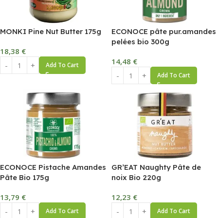
MONKI Pine Nut Butter 175g
ECONOCE pâte pur.amandes
pelées bio 300g
18,38
€
14,48
€
Add To Cart
Add To Cart
ECONOCE Pistache Amandes
GR’EAT Naughty Pâte de
Pâte Bio 175g
noix Bio 220g
13,79
€
12,23
€
Add To Cart
Add To Cart