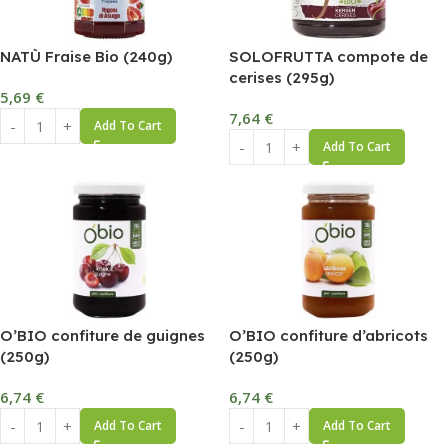
NATÙ Fraise Bio (240g)
SOLOFRUTTA compote de
cerises (295g)
5,69
€
7,64
€
Add To Cart
Add To Cart
O’BIO confiture de guignes
O’BIO confiture d’abricots
(250g)
(250g)
6,74
€
6,74
€
Add To Cart
Add To Cart