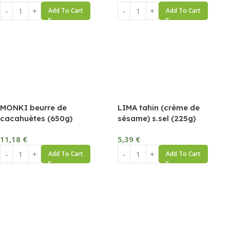
Add To Cart
Add To Cart
MONKI beurre de
LIMA tahin (crème de
cacahuètes (650g)
sésame) s.sel (225g)
11,18
€
5,39
€
Add To Cart
Add To Cart