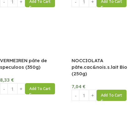
Add To Cart
Add To Cart
VERMEIREN pâte de
NOCCIOLATA
speculoos (350g)
pâte.cac&nois.s.lait Bio
(250g)
8,33
€
7,04
€
Add To Cart
Add To Cart