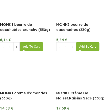
MONKI beurre de
MONKI beurre de
cacahuètes crunchy (330g)
cacahuètes (330g)
6,14
€
5,84
€
Add To Cart
Add To Cart
MONKI crème d’amandes
MONKI Crème De
(330g)
Noiset.Raisins Secs (330g)
14,63
€
17,69
€