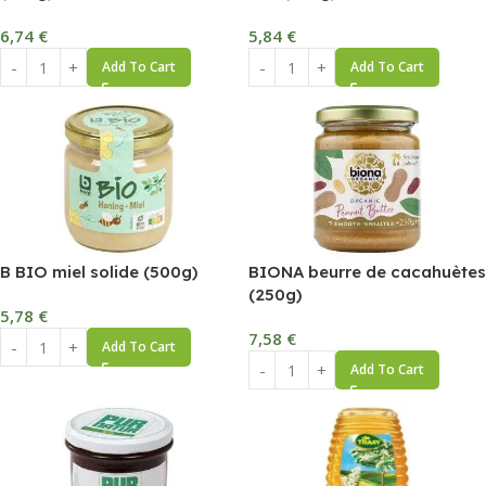
6,74
€
5,84
€
Add To Cart
Add To Cart
B BIO miel solide (500g)
BIONA beurre de cacahuètes
(250g)
5,78
€
7,58
€
Add To Cart
Add To Cart