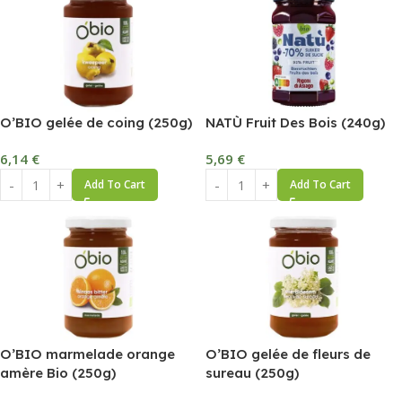
O’BIO gelée de coing (250g)
NATÙ Fruit Des Bois (240g)
6,14
€
5,69
€
Add To Cart
Add To Cart
O’BIO marmelade orange
O’BIO gelée de fleurs de
amère Bio (250g)
sureau (250g)