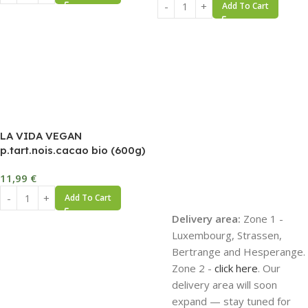
Add To Cart
LA VIDA VEGAN
p.tart.nois.cacao bio (600g)
11,99
€
Add To Cart
Delivery area:
Zone 1 -
Luxembourg, Strassen,
Bertrange and Hesperange.
Zone 2 -
click here
. Our
delivery area will soon
expand — stay tuned for