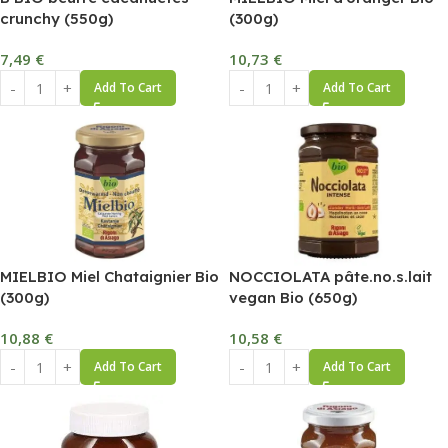
crunchy (550g)
(300g)
7,49
€
10,73
€
Add To Cart
Add To Cart
MIELBIO Miel Chataignier Bio
NOCCIOLATA pâte.no.s.lait
(300g)
vegan Bio (650g)
10,88
€
10,58
€
Add To Cart
Add To Cart