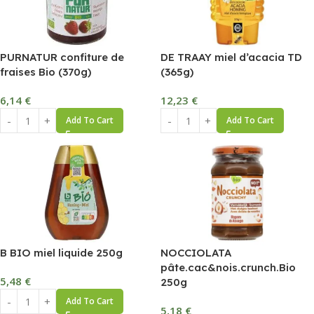
PURNATUR confiture de
DE TRAAY miel d’acacia TD
fraises Bio (370g)
(365g)
6,14
€
12,23
€
Add To Cart
Add To Cart
B BIO miel liquide 250g
NOCCIOLATA
pâte.cac&nois.crunch.Bio
5,48
€
250g
Add To Cart
5,18
€