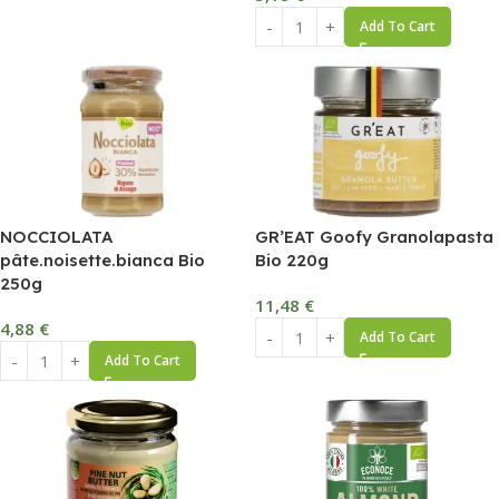
Add To Cart
NOCCIOLATA
GR’EAT Goofy Granolapasta
pâte.noisette.bianca Bio
Bio 220g
250g
11,48
€
4,88
€
Add To Cart
Add To Cart