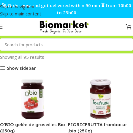
🚀 Order now and get delivered within 90 min ⏳ from 10h00
Skip to navigation
to 23h00
Skip to main content
Showing all 95 results
Show sidebar
O’BIO gelée de groseilles Bio
FIORDIFRUTTA framboise
(250g)
.bio (250g)