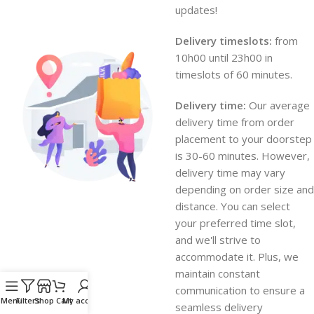
updates!
Delivery timeslots:
from
10h00 until 23h00 in
timeslots of 60 minutes.
Delivery time:
Our average
delivery time from order
placement to your doorstep
is 30-60 minutes. However,
delivery time may vary
depending on order size and
distance. You can select
your preferred time slot,
and we'll strive to
accommodate it. Plus, we
maintain constant
communication to ensure a
Menu
Filters
Shop
Cart
My account
seamless delivery